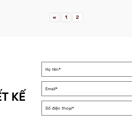
«
1
2
ẾT KẾ