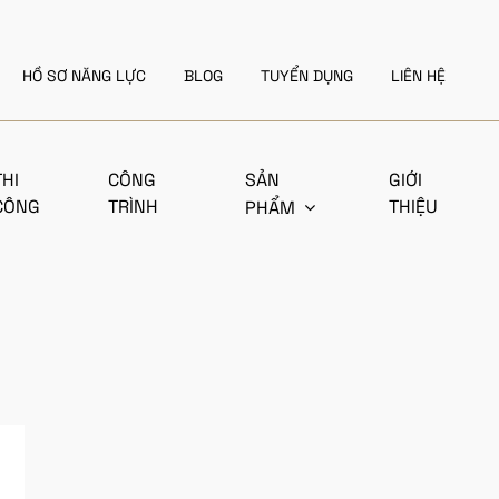
HỒ SƠ NĂNG LỰC
BLOG
TUYỂN DỤNG
LIÊN HỆ
THI
CÔNG
SẢN
GIỚI
CÔNG
TRÌNH
THIỆU
PHẨM