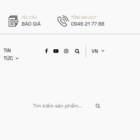
YÊU CẦU
TỔNG ĐÀI 24/7
BÁO GIÁ
0946 21 77 88
TIN
VN
TỨC