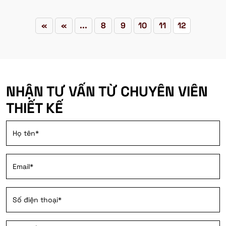
«
«
...
8
9
10
11
12
NHẬN TƯ VẤN TỪ CHUYÊN VIÊN
THIẾT KẾ