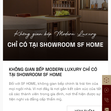
KHÔNG GIAN BẾP MODERN LUXURY CHỈ CÓ
TẠI SHOWROOM SF HOME
Đối với SF HOME, không gian bếp chính là trái tim của
mọi ngôi nhà. Vì nơi đây là nơi gắn kết cảm xúc của tất
cả các thành viên trong gia đình, nơi thể hiện được sự
tiện nghi và đẳng cấp thẩm mỹ.