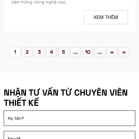
cảm hứng công nghệ cao.
XEM THÊM
1
2
3
4
5
...
10
...
»
»
NHẬN TƯ VẤN TỪ CHUYÊN VIÊN
THIẾT KẾ