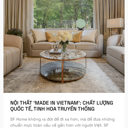
NỘI THẤT ‘MADE IN VIETNAM’: CHẤT LƯỢNG
QUỐC TẾ, TINH HOA TRUYỀN THỐNG
SF Home không ra đời để đi xa hơn, mà để đưa những
chuẩn mực toàn cầu về gần hơn với người Việt. SF