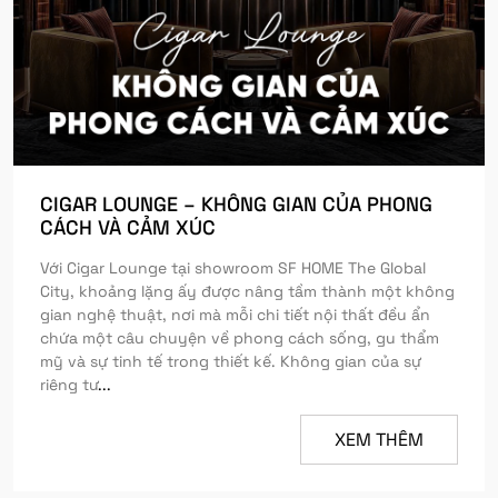
CIGAR LOUNGE – KHÔNG GIAN CỦA PHONG
CÁCH VÀ CẢM XÚC
Với Cigar Lounge tại showroom SF HOME The Global
City, khoảng lặng ấy được nâng tầm thành một không
gian nghệ thuật, nơi mà mỗi chi tiết nội thất đều ẩn
chứa một câu chuyện về phong cách sống, gu thẩm
mỹ và sự tinh tế trong thiết kế. Không gian của sự
riêng tư
...
XEM THÊM