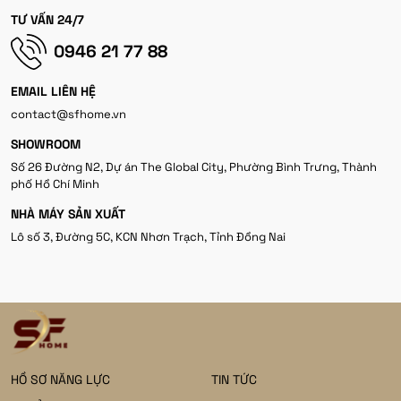
TƯ VẤN 24/7
0946 21 77 88
EMAIL LIÊN HỆ
contact@sfhome.vn
SHOWROOM
Số 26 Đường N2, Dự án The Global City, Phường Bình Trưng, Thành
phố Hồ Chí Minh
NHÀ MÁY SẢN XUẤT
Lô số 3, Đường 5C, KCN Nhơn Trạch, Tỉnh Đồng Nai
HỒ SƠ NĂNG LỰC
TIN TỨC