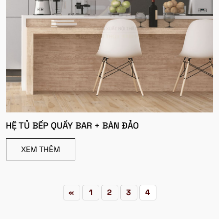
HỆ TỦ BẾP QUẦY BAR + BÀN ĐẢO
XEM THÊM
«
1
2
3
4