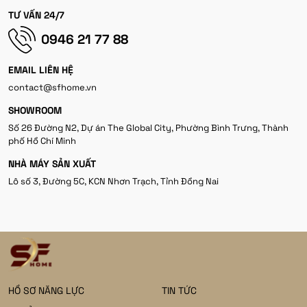
TƯ VẤN 24/7
0946 21 77 88
EMAIL LIÊN HỆ
contact@sfhome.vn
SHOWROOM
Số 26 Đường N2, Dự án The Global City, Phường Bình Trưng, Thành
phố Hồ Chí Minh
NHÀ MÁY SẢN XUẤT
Lô số 3, Đường 5C, KCN Nhơn Trạch, Tỉnh Đồng Nai
HỒ SƠ NĂNG LỰC
TIN TỨC