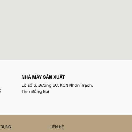
NHÀ MÁY SẢN XUẤT
Lô số 3, Đường 5C, KCN Nhơn Trạch,
ố
Tỉnh Đồng Nai
 DỤNG
LIÊN HỆ