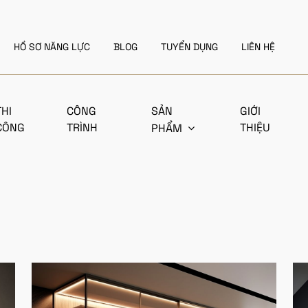
HỒ SƠ NĂNG LỰC
BLOG
TUYỂN DỤNG
LIÊN HỆ
THI
CÔNG
SẢN
GIỚI
CÔNG
TRÌNH
THIỆU
PHẨM