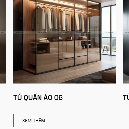
TỦ QUẦN ÁO 06
T
XEM THÊM