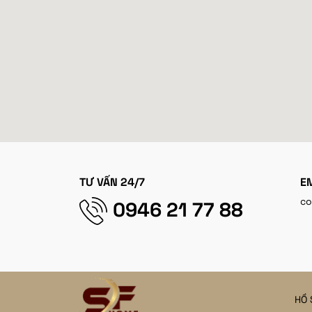
TƯ VẤN 24/7
EM
co
0946 21 77 88
HỒ 