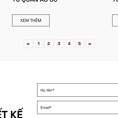
XEM THÊM
«
1
2
3
4
5
»
ẾT KẾ