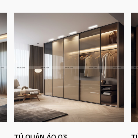
TỦ QUẦN ÁO 03
T