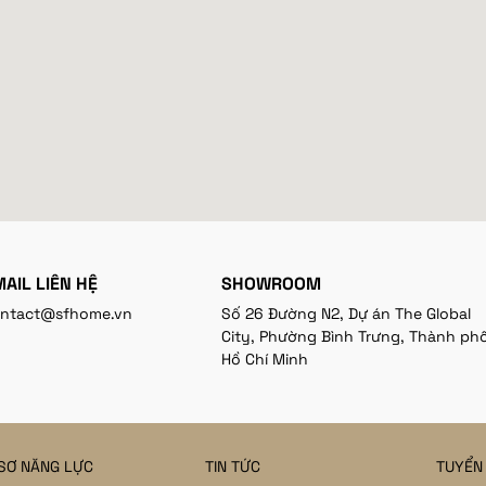
AIL LIÊN HỆ
SHOWROOM
ntact@sfhome.vn
Số 26 Đường N2, Dự án The Global
City, Phường Bình Trưng, Thành ph
Hồ Chí Minh
SƠ NĂNG LỰC
TIN TỨC
TUYỂN