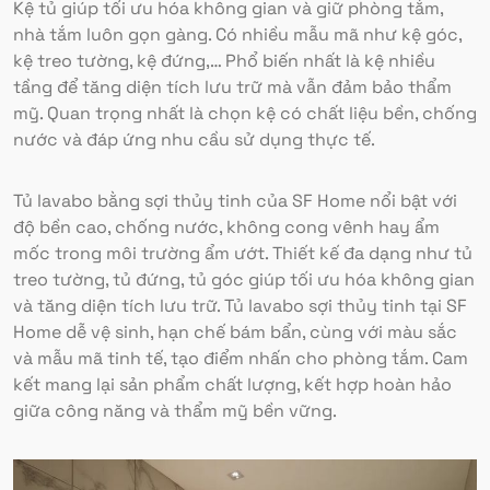
Kệ tủ giúp tối ưu hóa không gian và giữ phòng tắm,
nhà tắm luôn gọn gàng. Có nhiều mẫu mã như kệ góc,
kệ treo tường, kệ đứng,… Phổ biến nhất là kệ nhiều
tầng để tăng diện tích lưu trữ mà vẫn đảm bảo thẩm
mỹ. Quan trọng nhất là chọn kệ có chất liệu bền, chống
nước và đáp ứng nhu cầu sử dụng thực tế.
Tủ lavabo bằng sợi thủy tinh của SF Home nổi bật với
độ bền cao, chống nước, không cong vênh hay ẩm
mốc trong môi trường ẩm ướt. Thiết kế đa dạng như tủ
treo tường, tủ đứng, tủ góc giúp tối ưu hóa không gian
và tăng diện tích lưu trữ. Tủ lavabo sợi thủy tinh tại SF
Home dễ vệ sinh, hạn chế bám bẩn, cùng với màu sắc
và mẫu mã tinh tế, tạo điểm nhấn cho phòng tắm. Cam
kết mang lại sản phẩm chất lượng, kết hợp hoàn hảo
giữa công năng và thẩm mỹ bền vững.