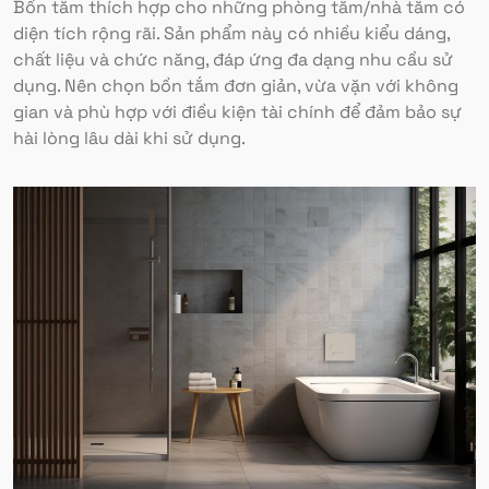
Bồn tắm thích hợp cho những phòng tắm/nhà tắm có
diện tích rộng rãi. Sản phẩm này có nhiều kiểu dáng,
chất liệu và chức năng, đáp ứng đa dạng nhu cầu sử
dụng. Nên chọn bồn tắm đơn giản, vừa vặn với không
gian và phù hợp với điều kiện tài chính để đảm bảo sự
hài lòng lâu dài khi sử dụng.