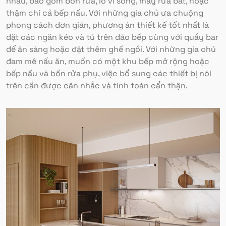
nhau, bao gồm bồn rửa, lò vi sóng, máy rửa bát, hoặc
thậm chí cả bếp nấu. Với những gia chủ ưa chuộng
phong cách đơn giản, phương án thiết kế tốt nhất là
đặt các ngăn kéo và tủ trên đảo bếp cùng với quầy bar
để ăn sáng hoặc đặt thêm ghế ngồi. Với những gia chủ
đam mê nấu ăn, muốn có một khu bếp mở rộng hoặc
bếp nấu và bồn rửa phụ, việc bổ sung các thiết bị nói
trên cần được cân nhắc và tính toán cẩn thận.