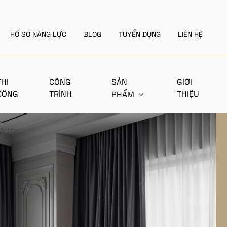
HỒ SƠ NĂNG LỰC
BLOG
TUYỂN DỤNG
LIÊN HỆ
THI
CÔNG
SẢN
GIỚI
CÔNG
TRÌNH
THIỆU
PHẨM