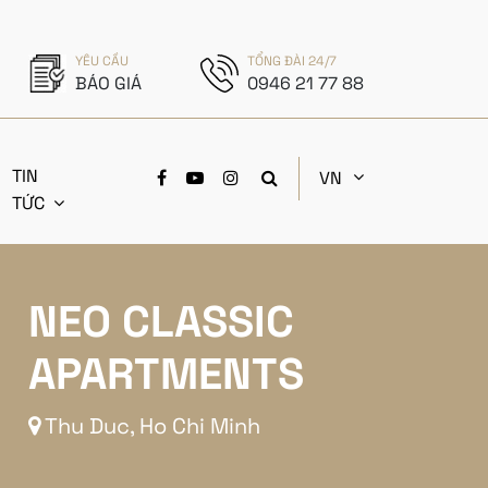
YÊU CẦU
TỔNG ĐÀI 24/7
BÁO GIÁ
0946 21 77 88
TIN
VN
TỨC
NEO CLASSIC
APARTMENTS
Thu Duc, Ho Chi Minh