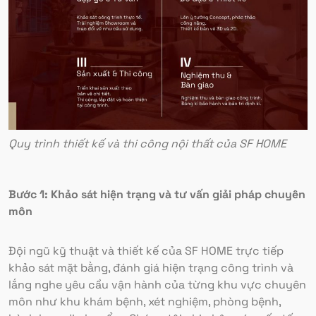
Quy trình thiết kế và thi công nội thất của SF HOME
Bước 1: Khảo sát hiện trạng và tư vấn giải pháp chuyên
môn
Đội ngũ kỹ thuật và thiết kế của SF HOME trực tiếp
khảo sát mặt bằng, đánh giá hiện trạng công trình và
lắng nghe yêu cầu vận hành của từng khu vực chuyên
môn như khu khám bệnh, xét nghiệm, phòng bệnh,