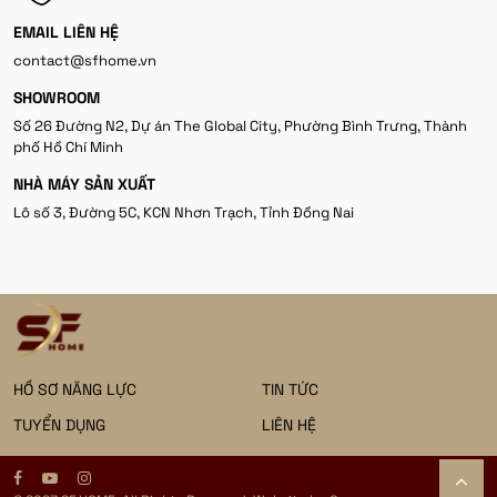
EMAIL LIÊN HỆ
contact@sfhome.vn
SHOWROOM
Số 26 Đường N2, Dự án The Global City, Phường Bình Trưng, Thành
phố Hồ Chí Minh
NHÀ MÁY SẢN XUẤT
Lô số 3, Đường 5C, KCN Nhơn Trạch, Tỉnh Đồng Nai
HỒ SƠ NĂNG LỰC
TIN TỨC
TUYỂN DỤNG
LIÊN HỆ