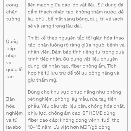
cong
liền mạch giữa các lớp vật liệu. Sử dụng đá
chân
cẩm thạch nhân tạo: không thấm nước, dễ
tường
lau chùi, bề mặt sáng bóng, duy trì vẻ sạch
sẽ và sang trọng lâu dài.
Thiết kế theo nguyên tắc tối giản hóa thao
Quầy
tác, phân luồng rõ ràng giữa người bệnh và
tiếp
nhân viên. Đảm bảo tính riêng tư trong quá
nhận
trình tiếp nhận. Sử dụng vật liệu chuyên
và
dụng: đá nhân tạo, fiber chống ẩm. Tích
quầy lễ
hợp hệ tủ lưu trữ để tối ưu công năng và
tân
giữ thẩm mỹ.
Dùng cho khu vực chức năng như phòng
Bàn
xét nghiệm, phòng lấy mẫu, rửa tay tiền
hóa
phẫu. Yêu cầu vật liệu bền, chống hóa chất,
nghiệm
chịu lực, chống ẩm cao. SF HOME dùng
và tủ
fiber cao cấp: không cong vênh, tuổi thọ
lavabo
10–15 năm. Ưu việt hơn MDF/gỗ công