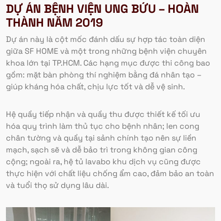
DỰ ÁN BỆNH VIỆN UNG BỨU – HOÀN
THÀNH NĂM 2019
Dự án này là cột mốc đánh dấu sự hợp tác toàn diện
giữa SF HOME và một trong những bệnh viện chuyên
khoa lớn tại TP.HCM. Các hạng mục được thi công bao
gồm: mặt bàn phòng thí nghiệm bằng đá nhân tạo –
giúp kháng hóa chất, chịu lực tốt và dễ vệ sinh.
Hệ quầy tiếp nhận và quầy thu được thiết kế tối ưu
hóa quy trình làm thủ tục cho bệnh nhân; len cong
chân tường và quầy tại sảnh chính tạo nên sự liền
mạch, sạch sẽ và dễ bảo trì trong không gian công
cộng; ngoài ra, hệ tủ lavabo khu dịch vụ cũng được
thực hiện với chất liệu chống ẩm cao, đảm bảo an toàn
và tuổi thọ sử dụng lâu dài.