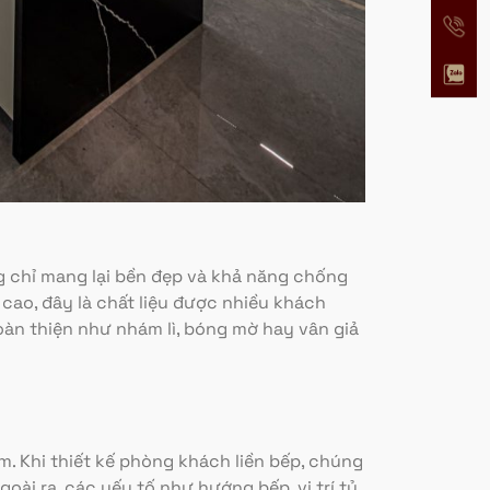
ng chỉ mang lại bền đẹp và khả năng chống
 cao, đây là chất liệu được nhiều khách
oàn thiện như nhám lì, bóng mờ hay vân giả
 Khi thiết kế phòng khách liền bếp, chúng
ài ra, các yếu tố như hướng bếp, vị trí tủ