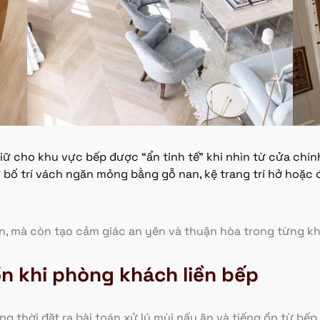
 cho khu vực bếp được “ẩn tinh tế” khi nhìn từ cửa chính,
ư bố trí vách ngăn mỏng bằng gỗ nan, kệ trang trí hở hoặc
n, mà còn tạo cảm giác an yên và thuận hòa trong từng k
ồn khi phòng khách liền bếp
ng thời đặt ra bài toán xử lý mùi nấu ăn và tiếng ồn từ bế