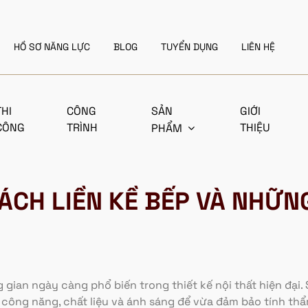
HỒ SƠ NĂNG LỰC
BLOG
TUYỂN DỤNG
LIÊN HỆ
THI
CÔNG
SẢN
GIỚI
CÔNG
TRÌNH
THIỆU
PHẨM
ÁCH LIỀN KỀ BẾP VÀ NHỮNG
g gian ngày càng phổ biến trong thiết kế nội thất hiện đại.
ề công năng, chất liệu và ánh sáng để vừa đảm bảo tính thẩ