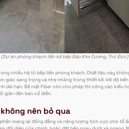
(Dự án phòng khách liền kề bếp Đảo Kim Cương, Thủ Đức)
trong nhiều hệ tủ bếp liền phòng khách. Chất liệu này khô
m giác sang trọng và nhẹ nhàng trong thiết kế. Với độ bền
h dài hạn. Bề mặt Fiber còn cho phép thi công các kiểu h
i giản đến bán cổ điển.
 không nên bỏ qua
ần mang lại đồng đẳng và năng lượng tích cực cho tổ ấm.
 đối diện cửa chính, hoặc đặt bếp ngay dưới xà ngang. Ngo