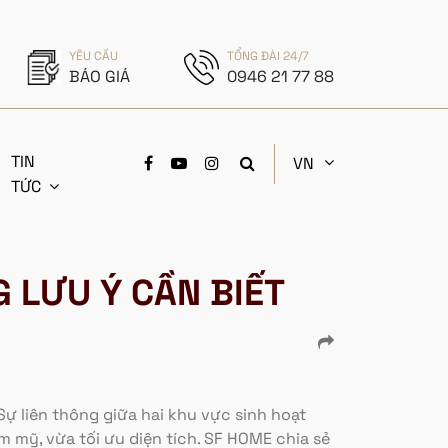
YÊU CẦU
TỔNG ĐÀI 24/7
BÁO GIÁ
0946 21 77 88
TIN
VN
TỨC
 LƯU Ý CẦN BIẾT
 Sự liên thông giữa hai khu vực sinh hoạt
m mỹ, vừa tối ưu diện tích. SF HOME chia sẻ