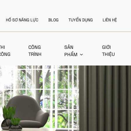
HỒ SƠ NĂNG LỰC
BLOG
TUYỂN DỤNG
LIÊN HỆ
THI
CÔNG
SẢN
GIỚI
CÔNG
TRÌNH
THIỆU
PHẨM