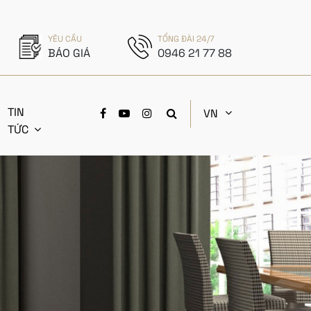
YÊU CẦU
TỔNG ĐÀI 24/7
BÁO GIÁ
0946 21 77 88
TIN
VN
TỨC